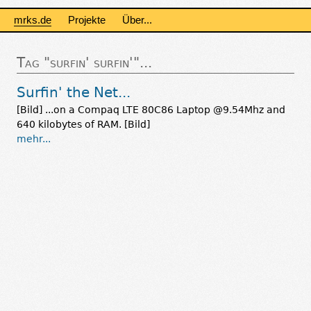
mrks.de
Projekte
Über...
Tag "surfin' surfin'"...
Surfin' the Net...
[Bild] ...on a Compaq LTE 80C86 Laptop @9.54Mhz and
640 kilobytes of RAM. [Bild]
mehr...