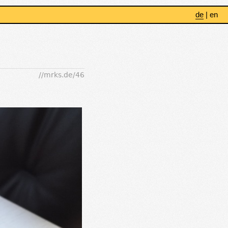
de
|
en
//mrks.de/46